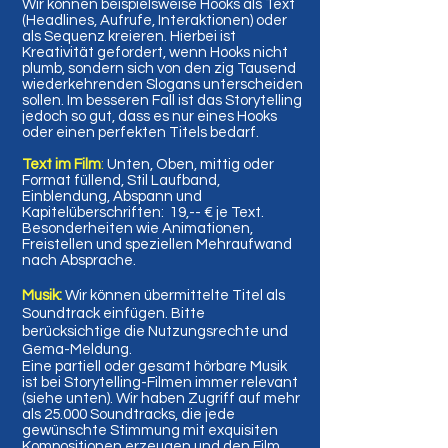
Wir können beispielsweise Hooks als Text
(Headlines, Aufrufe, Interaktionen) oder
als Sequenz kreieren. Hierbei ist
Kreativität gefordert, wenn Hooks nicht
plumb, sondern sich von den zig Tausend
wiederkehrenden Slogans unterscheiden
sollen. Im besseren Fall ist das Storytelling
jedoch so gut, dass es nur eines Hooks
oder einen perfekten Titels bedarf.
Text im Film
:
Unten, Oben, mittig oder
Format füllend, Stil Laufband,
Einblendung, Abspann und
Kapitelüberschriften: 19,-- € je Text.
Besonderheiten wie Animationen,
Freistellen und speziellen Mehraufwand
nach Absprache.
Musik:
Wir können übermittelte Titel als
Soundtrack einfügen. Bitte
berücksichtige die Nutzungsrechte und
Gema-Meldung.
Eine partiell oder gesamt hörbare Musik
ist bei Storytelling-Filmen immer relevant
(siehe unten). Wir haben Zugriff auf mehr
als 25.000 Soundtracks, die jede
gewünschte Stimmung mit exquisiten
Kompositionen erzeugen und den Film