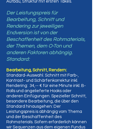
Aufbau, Struktur mit ersten Takes.
Der Leistungspreis für
Bearbeitung, Schnitt und
Rendering zur jeweiligen
Endversion ist von der
Beschaffenheit
des Rohmaterials,
der Themen, dem O-Ton und
anderen Faktoren abhängig.
Standard:
Bearbeitung, Schnitt, Rendern:
Standard-Auswahl. Schnitt mit Farb-,
Kontrast- und Schärfenkorrektur inkl.
Rendering: 34,-- € für eine Minute inkl. B-
Rolls und angelieferte Hooks oder
anderen Einfügungen.
Spezieller Schnitt,
besondere Bearbeitung, die über den
Standard hinausgehen: Der
Leistungspreis is abhängig vom Thema
und der Beschaffenheit des
Rohmaterials. Sofern erforderlich können
wir Sequenzen aus dem eigenen Fundus