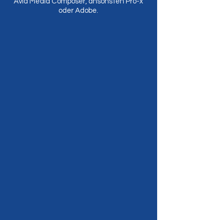
Avid Media Composer, ansonsten Pro-x
oder Adobe.