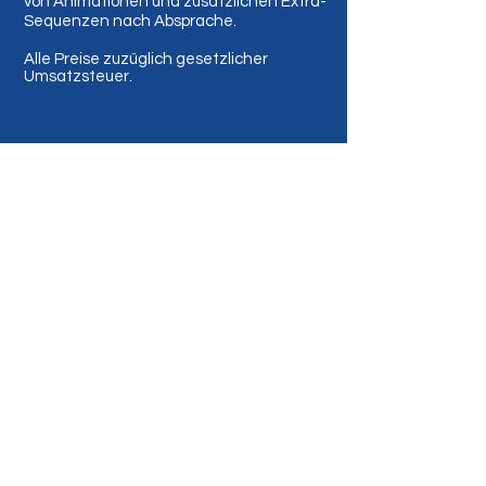
von Animationen und zusätzlichen Extra-
Sequenzen nach Absprache.
Alle Preise zuzüglich gesetzlicher
Umsatzsteuer.
infotainment (et) avtp.de
04526 - 3397862
Die 3 Grundsäulen eines gelungenen
Films: