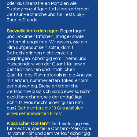
oder aus lizenzfreien Portalen wie
Pixabay hinzufügen. Letzteres erfordert
Zeit zur Recherche und für Tests, 59,-
Euro je Stunde.
Spezielle Anforderungen:
Reportagen
und Dokumentationen
,
Image- sowie
Unterhaltungsfilme: Wir wissen, wie ein
Film aufgebaut sein sollte, damit
BetrachterInnen nicht vorzeitig
abspringen. Abhängig vom Thema und
insbesondere von der Quantität sowie
der technischen und inhaltlichen
Qualität des Rohmaterials ist die Analyse
mit ersten, nummerierten Takes enorm
zeitaufwendig. Diese erforderliche
Zeitspanne lässt sich vorab ebenso nicht
exakt berechnen, wie der endgültige
Schnitt. Was macht einen guten Film
aus?
Siehe unten, die "3 Grundsäulen
eines sehenswerten Films."
Klassischer Content:
Der Leistungspreis
für kreative, spezielle Content-Merkmale
ist vom Inhalt und dem Verlauf abhängig.